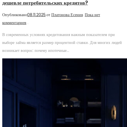
дешевле потребительских кредитов?
Опубликовано
08.11.2025
.
от
Платонова Есения
.
Пока нет
комментариев
.
В современных условиях кредитования важным показателем при
выборе займа является размер процентной ставки. Для многих людей
возникает вопрос: почему ипотечные…