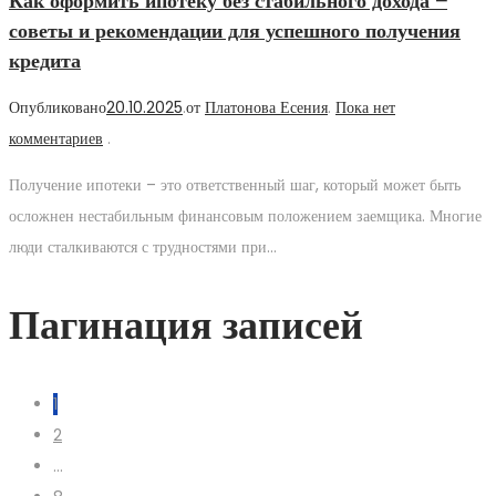
Как оформить ипотеку без стабильного дохода –
советы и рекомендации для успешного получения
кредита
Опубликовано
20.10.2025
.
от
Платонова Есения
.
Пока нет
комментариев
.
Получение ипотеки – это ответственный шаг, который может быть
осложнен нестабильным финансовым положением заемщика. Многие
люди сталкиваются с трудностями при…
Пагинация записей
1
2
…