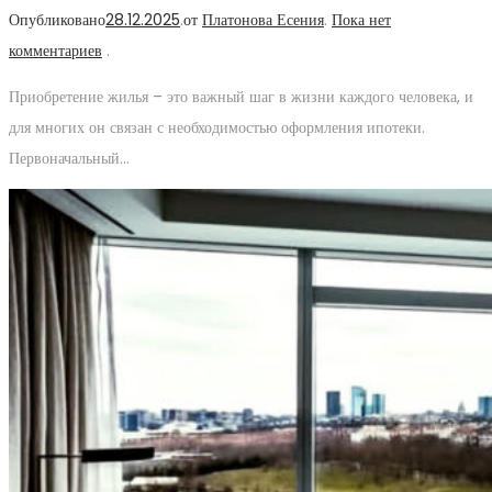
Опубликовано
28.12.2025
.
от
Платонова Есения
.
Пока нет
комментариев
.
Приобретение жилья – это важный шаг в жизни каждого человека, и
для многих он связан с необходимостью оформления ипотеки.
Первоначальный…