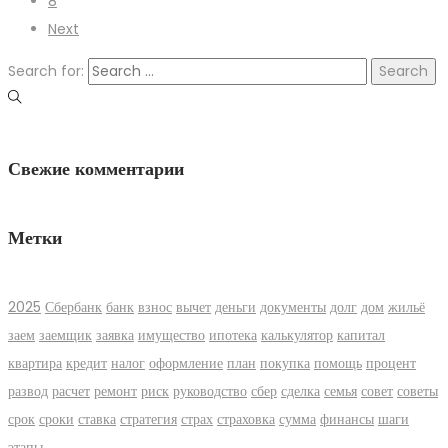
8
Next
Search for:
Свежие комментарии
Метки
2025
Сбербанк
банк
взнос
вычет
деньги
документы
долг
дом
жильё
заем
заемщик
заявка
имущество
ипотека
калькулятор
капитал
квартира
кредит
налог
оформление
план
покупка
помощь
процент
развод
расчет
ремонт
риск
руководство
сбер
сделка
семья
совет
советы
срок
сроки
ставка
стратегия
страх
страховка
сумма
финансы
шаги
этапы