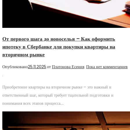
От первого шага до новоселья – Как оформить
ипотеку в Сбербанке для покупки квартиры на
вторичном рынке
Опубликовано
25.11.2025
.
от
Платонова Есения
.
Пока нет комментариев
.
Приобретение квартиры на вторичном рынке – это важный и
ответственный шаг, который требует тщательной подготовки и
понимания всех этапов процесса….