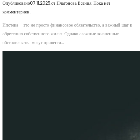
Опубликовано
07.11.2025
.
от
Платонова Есения
.
Пока нет
комментариев
.
Ипотека – это не просто финансовое обязательство, а важный шаг к
обретению собственного жилья. Однако сложные жизненные
обстоятельства могут привести…