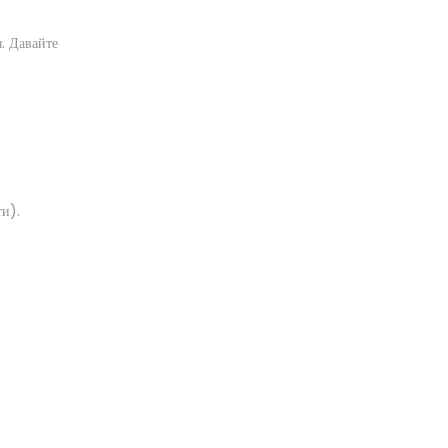
. Давайте
и).