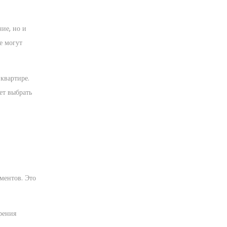
ие, но и
е могут
квартире.
ет выбрать
ментов. Это
рения