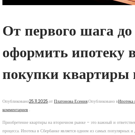
От первого шага до
оформить ипотеку в
покупки квартиры 
Опубликовано
25.11.2025
.
от
Платонова Есения
.
Опубликовано в
Ипотека 
комментариев
.
Приобретение квартиры на вторичном рынке – это важный и ответстве
процесса. Ипотека в Сбербанке является одним из самых популярных и