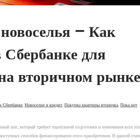
 новоселья – Как
 Сбербанке для
на вторичном рынк
в Сбербанке
,
Новоселие в кредит
,
Покупка квартиры вторичка
.
Пока нет
нный шаг, который требует тщательной подготовки и понимания всех эт
 доступных способов финансирования этого приобретения. В данной стат