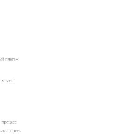
ый платеж.
 мечты!
 процесс
оятельность