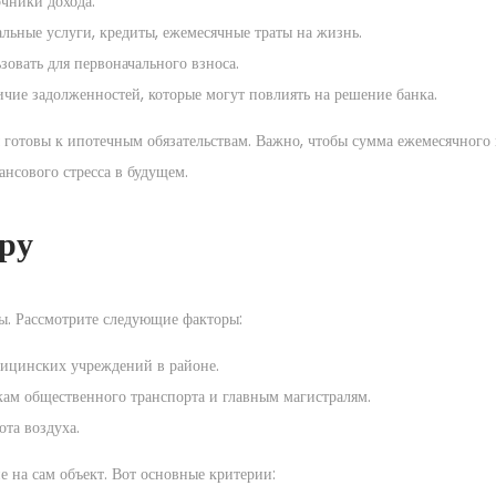
чники дохода.
льные услуги, кредиты, ежемесячные траты на жизнь.
овать для первоначального взноса.
чие задолженностей, которые могут повлиять на решение банка.
ы готовы к ипотечным обязательствам. Важно, чтобы сумма ежемесячного
сового стресса в будущем.
ру
ы. Рассмотрите следующие факторы:
дицинских учреждений в районе.
кам общественного транспорта и главным магистралям.
ота воздуха.
е на сам объект. Вот основные критерии: