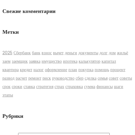
Свежие комментарии
Метки
2025
Сбербанк
банк
взнос
вычет
деньги
документы
долг
дом
жильё
заем
заемщик
заявка
имущество
ипотека
калькулятор
капитал
квартира
кредит
налог
оформление
план
покупка
помощь
процент
развод
расчет
ремонт
риск
руководство
сбер
сделка
семья
совет
советы
срок
сроки
ставка
стратегия
страх
страховка
сумма
финансы
шаги
этапы
Рубрики