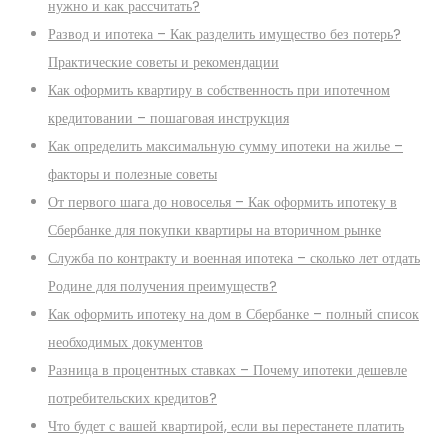
нужно и как рассчитать?
Развод и ипотека – Как разделить имущество без потерь?
Практические советы и рекомендации
Как оформить квартиру в собственность при ипотечном
кредитовании – пошаговая инструкция
Как определить максимальную сумму ипотеки на жилье –
факторы и полезные советы
От первого шага до новоселья – Как оформить ипотеку в
Сбербанке для покупки квартиры на вторичном рынке
Служба по контракту и военная ипотека – сколько лет отдать
Родине для получения преимуществ?
Как оформить ипотеку на дом в Сбербанке – полный список
необходимых документов
Разница в процентных ставках – Почему ипотеки дешевле
потребительских кредитов?
Что будет с вашей квартирой, если вы перестанете платить