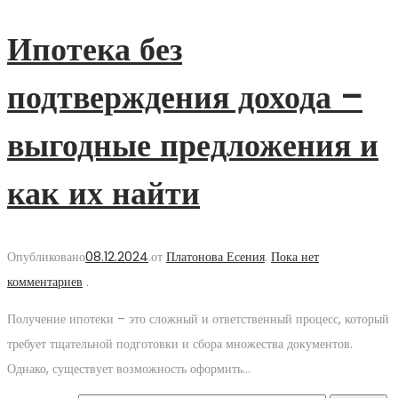
Ипотека без
подтверждения дохода –
выгодные предложения и
как их найти
Опубликовано
08.12.2024
.
от
Платонова Есения
.
Пока нет
комментариев
.
Получение ипотеки – это сложный и ответственный процесс, который
требует тщательной подготовки и сбора множества документов.
Однако, существует возможность оформить…