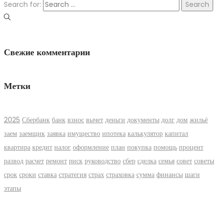
Search for:
Свежие комментарии
Метки
2025
Сбербанк
банк
взнос
вычет
деньги
документы
долг
дом
жильё
заем
заемщик
заявка
имущество
ипотека
калькулятор
капитал
квартира
кредит
налог
оформление
план
покупка
помощь
процент
развод
расчет
ремонт
риск
руководство
сбер
сделка
семья
совет
советы
срок
сроки
ставка
стратегия
страх
страховка
сумма
финансы
шаги
этапы