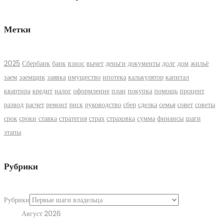
Метки
2025
Сбербанк
банк
взнос
вычет
деньги
документы
долг
дом
жильё
заем
заемщик
заявка
имущество
ипотека
калькулятор
капитал
квартира
кредит
налог
оформление
план
покупка
помощь
процент
развод
расчет
ремонт
риск
руководство
сбер
сделка
семья
совет
советы
срок
сроки
ставка
стратегия
страх
страховка
сумма
финансы
шаги
этапы
Рубрики
Рубрики
Август 2026