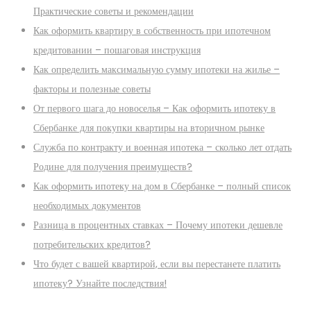
Практические советы и рекомендации
Как оформить квартиру в собственность при ипотечном
кредитовании – пошаговая инструкция
Как определить максимальную сумму ипотеки на жилье –
факторы и полезные советы
От первого шага до новоселья – Как оформить ипотеку в
Сбербанке для покупки квартиры на вторичном рынке
Служба по контракту и военная ипотека – сколько лет отдать
Родине для получения преимуществ?
Как оформить ипотеку на дом в Сбербанке – полный список
необходимых документов
Разница в процентных ставках – Почему ипотеки дешевле
потребительских кредитов?
Что будет с вашей квартирой, если вы перестанете платить
ипотеку? Узнайте последствия!