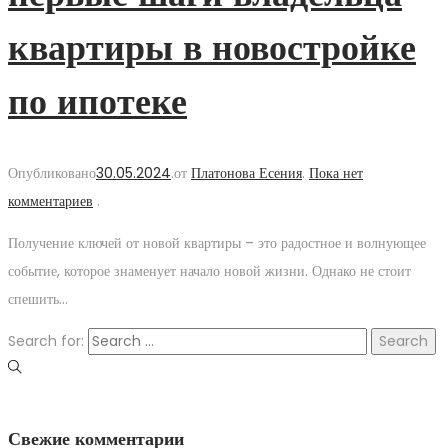
квартиры в новостройке
по ипотеке
Опубликовано
30.05.2024
.
от
Платонова Есения
.
Пока нет
комментариев
.
Получение ключей от новой квартиры – это радостное и волнующее
событие, которое знаменует начало новой жизни. Однако не стоит
спешить…
Search for:
Свежие комментарии