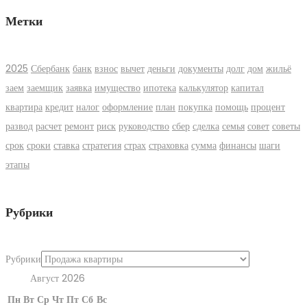
Метки
2025
Сбербанк
банк
взнос
вычет
деньги
документы
долг
дом
жильё
заем
заемщик
заявка
имущество
ипотека
калькулятор
капитал
квартира
кредит
налог
оформление
план
покупка
помощь
процент
развод
расчет
ремонт
риск
руководство
сбер
сделка
семья
совет
советы
срок
сроки
ставка
стратегия
страх
страховка
сумма
финансы
шаги
этапы
Рубрики
Рубрики
Август 2026
Пн
Вт
Ср
Чт
Пт
Сб
Вс