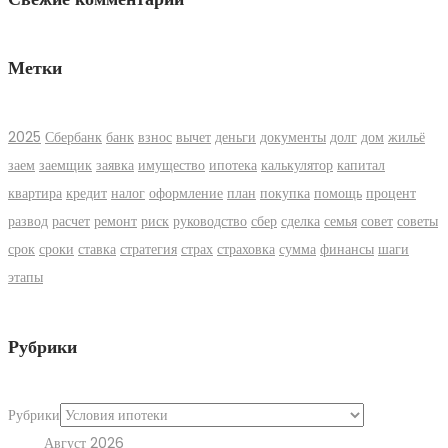
Метки
2025
Сбербанк
банк
взнос
вычет
деньги
документы
долг
дом
жильё
заем
заемщик
заявка
имущество
ипотека
калькулятор
капитал
квартира
кредит
налог
оформление
план
покупка
помощь
процент
развод
расчет
ремонт
риск
руководство
сбер
сделка
семья
совет
советы
срок
сроки
ставка
стратегия
страх
страховка
сумма
финансы
шаги
этапы
Рубрики
Рубрики
Август 2026