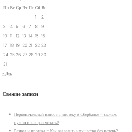
Пн
Вт
Ср
Чт
Пт
Сб
Вс
1
2
3
4
5
6
7
8
9
10
11
12
13
14
15
16
17
18
19
20
21
22
23
24
25
26
27
28
29
30
31
« Дек
Свежие записи
Первоначальный взнос на ипотеку в Сбербанке – сколько
нужно и как рассчитать?
Развод и ипотека – Как разделить имущество без потерь?