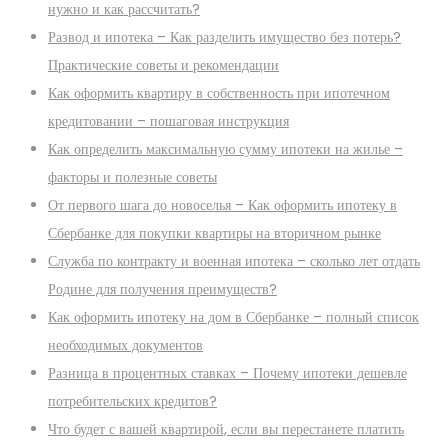
нужно и как рассчитать?
Развод и ипотека – Как разделить имущество без потерь?
Практические советы и рекомендации
Как оформить квартиру в собственность при ипотечном
кредитовании – пошаговая инструкция
Как определить максимальную сумму ипотеки на жилье –
факторы и полезные советы
От первого шага до новоселья – Как оформить ипотеку в
Сбербанке для покупки квартиры на вторичном рынке
Служба по контракту и военная ипотека – сколько лет отдать
Родине для получения преимуществ?
Как оформить ипотеку на дом в Сбербанке – полный список
необходимых документов
Разница в процентных ставках – Почему ипотеки дешевле
потребительских кредитов?
Что будет с вашей квартирой, если вы перестанете платить