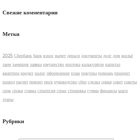
Свежие комментарии
Метки
2025
Сбербанк
банк
взнос
вычет
деньги
документы
долг
дом
жильё
заем
заемщик
заявка
имущество
ипотека
калькулятор
капитал
квартира
кредит
налог
оформление
план
покупка
помощь
процент
развод
расчет
ремонт
риск
руководство
сбер
сделка
семья
совет
советы
срок
сроки
ставка
стратегия
страх
страховка
сумма
финансы
шаги
этапы
Рубрики