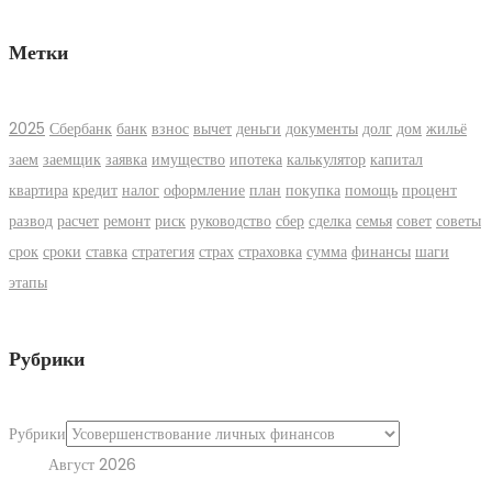
Метки
2025
Сбербанк
банк
взнос
вычет
деньги
документы
долг
дом
жильё
заем
заемщик
заявка
имущество
ипотека
калькулятор
капитал
квартира
кредит
налог
оформление
план
покупка
помощь
процент
развод
расчет
ремонт
риск
руководство
сбер
сделка
семья
совет
советы
срок
сроки
ставка
стратегия
страх
страховка
сумма
финансы
шаги
этапы
Рубрики
Рубрики
Август 2026