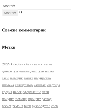
Свежие комментарии
Метки
2025
Сбербанк
банк
взнос
вычет
деньги
документы
долг
дом
жильё
заем
заемщик
заявка
имущество
ипотека
калькулятор
капитал
квартира
кредит
налог
оформление
план
покупка
помощь
процент
развод
расчет
ремонт
риск
руководство
сбер