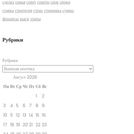
сделка
семья
совет
советы
срок
сроки
ставка
стратегия
страх
страховка
сумма
финансы
шаги
этапы
Рубрики
Рубрики
Август 2026
Пн
Вт
Ср
Чт
Пт
Сб
Вс
1
2
3
4
5
6
7
8
9
10
11
12
13
14
15
16
17
18
19
20
21
22
23