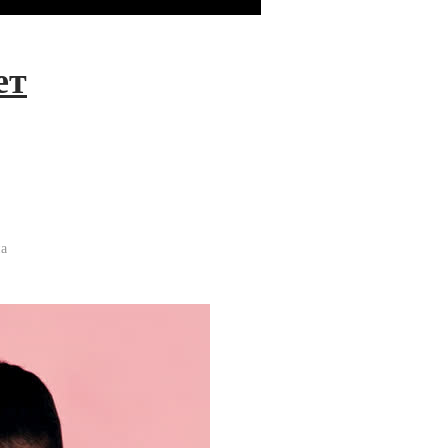
ет
на