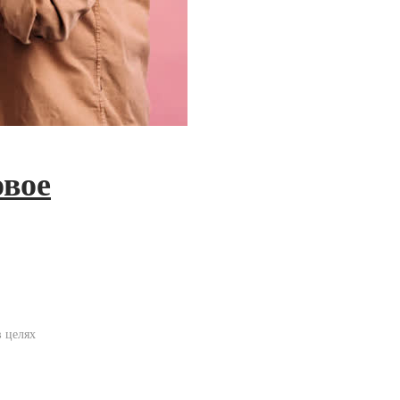
овое
в целях