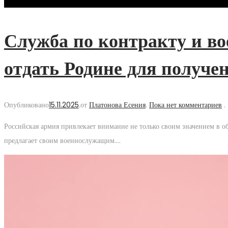
Служба по контракту и во
отдать Родине для получе
Опубликовано
15.11.2025
.
от
Платонова Есения
.
Пока нет комментариев
.
Российская армия привлекает внимание не только своим значением в о
предлагает своим военнослужащим….