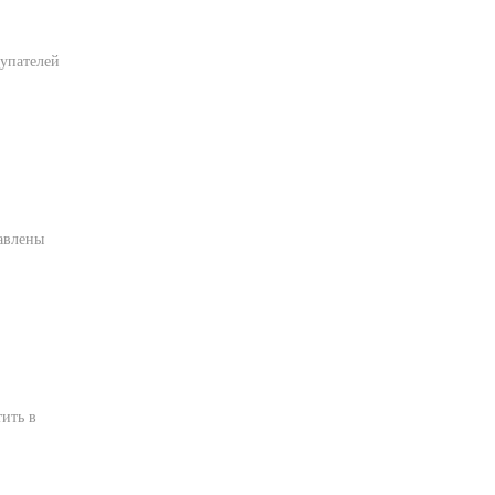
купателей
авлены
ить в