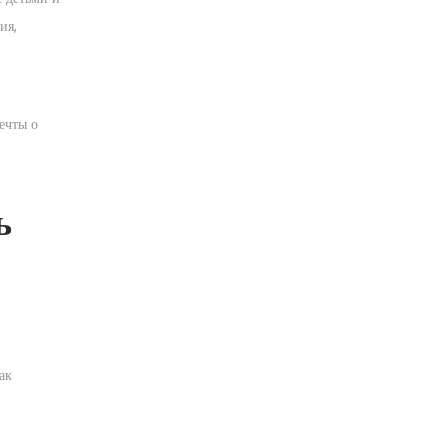
ия,
ечты о
ь
ак