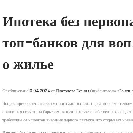
Ипотека без первон
топ-банков для во
о жилье
Опубликовано
10.04.2024
.
от
Платонова Есения
.
Опубликовано в
Банки 
Вопрос приобретения собственного жилья стоит перед многими семьям
становится серьезным барьером на пути к мечте о собственных квадрат
требующие от клиентов внесения первого платежа, что открывает новы
Ипотека без первоначального взноса
– это привлекательная альтерна