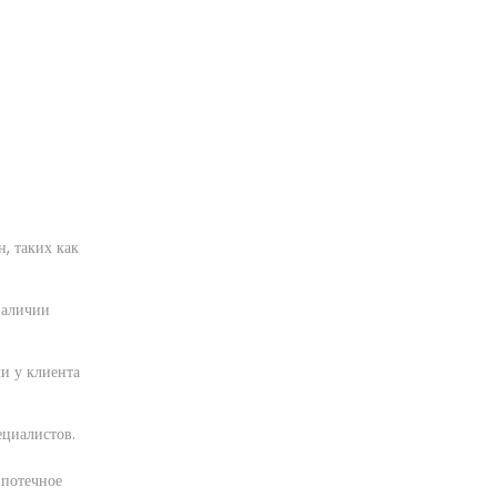
, таких как
наличии
и у клиента
ециалистов.
ипотечное