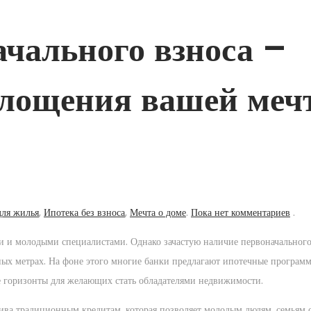
ачального взноса –
площения вашей меч
для жилья
,
Ипотека без взноса
,
Мечта о доме
.
Пока нет комментариев
.
и и молодыми специалистами. Однако зачастую наличие первоначального
ных метрах. На фоне этого многие банки предлагают ипотечные программ
е горизонты для желающих стать обладателями недвижимости.
тива традиционным кредитам, которая позволяет молодым людям, семьям 