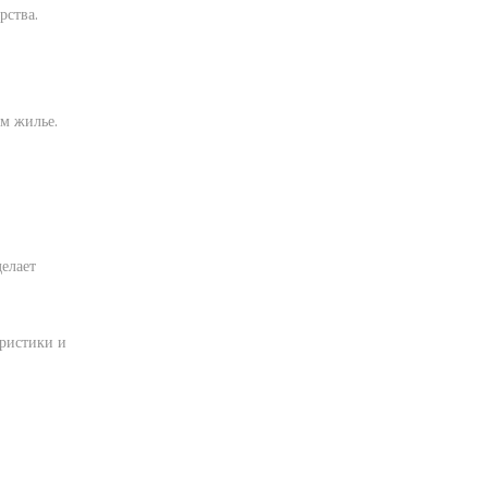
рства.
ом жилье.
елает
еристики и