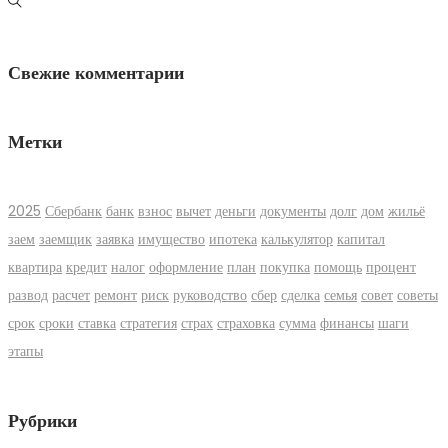
Свежие комментарии
Метки
2025
Сбербанк
банк
взнос
вычет
деньги
документы
долг
дом
жильё
заем
заемщик
заявка
имущество
ипотека
калькулятор
капитал
квартира
кредит
налог
оформление
план
покупка
помощь
процент
развод
расчет
ремонт
риск
руководство
сбер
сделка
семья
совет
советы
срок
сроки
ставка
стратегия
страх
страховка
сумма
финансы
шаги
этапы
Рубрики